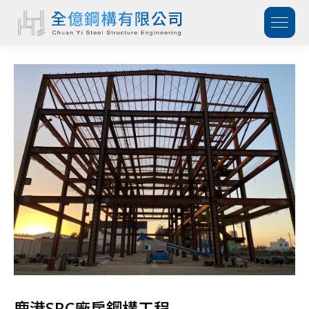
鹿港SRC廠房鋼構工程